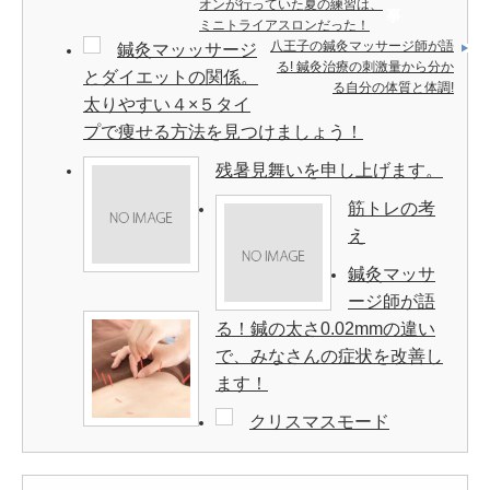
オンが行っていた夏の練習は、
事
ミニトライアスロンだった！
八王子の鍼灸マッサージ師が語
鍼灸マッッサージ
る! 鍼灸治療の刺激量から分か
とダイエットの関係。
る自分の体質と体調!
太りやすい４×５タイ
プで痩せる方法を見つけましょう！
残暑見舞いを申し上げます。
筋トレの考
え
鍼灸マッサ
ージ師が語
る！鍼の太さ0.02mmの違い
で、みなさんの症状を改善し
ます！
クリスマスモード