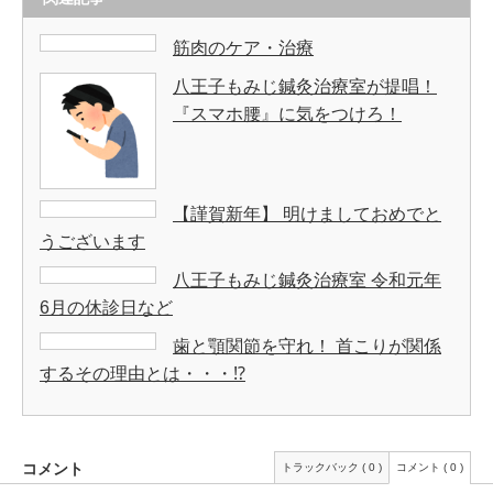
筋肉のケア・治療
八王子もみじ鍼灸治療室が提唱！
『スマホ腰』に気をつけろ！
【謹賀新年】 明けましておめでと
うございます
八王子もみじ鍼灸治療室 令和元年
6月の休診日など
歯と顎関節を守れ！ 首こりが関係
するその理由とは・・・⁉︎
コメント
トラックバック ( 0 )
コメント ( 0 )