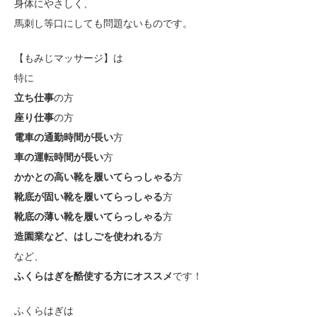
身体にやさしく、
馬刺し等口にしても問題ないものです。
【もみじマッサージ】は
特に
立ち仕事
の方
座り仕事
の方
電車の通勤時間が長い
方
車の運転時間が長い
方
かかとの高い靴を履いてらっしゃる
方
靴底が固い靴を履いてらっしゃる
方
靴底の薄い靴を履いてらっしゃる
方
造園業など、はしごを使われる
方
など、
ふくらはぎを酷使する方にオススメ
です！
ふくらはぎは