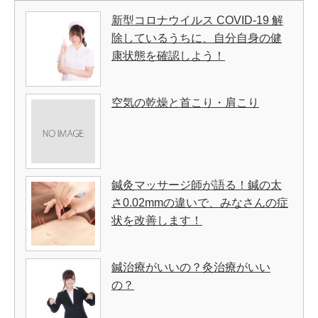
新型コロナウイルス COVID-19 解
除しているうちに、自分自身の健
康状態を確認しよう！
空気の乾燥と首こり・肩こり
鍼灸マッサージ師が語る！鍼の太
さ0.02mmの違いで、みなさんの症
状を改善します！
鍼治療がいいの？灸治療がいい
の？