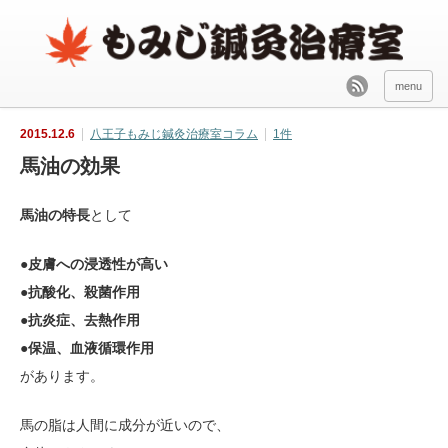
menu
2015.12.6
八王子もみじ鍼灸治療室コラム
1件
馬油の効果
馬油の特長
として
●
皮膚への浸透性が高い
●
抗酸化、殺菌作用
●
抗炎症、去熱作用
●
保温、血液循環作用
があります。
馬の脂は人間に成分が近いので、