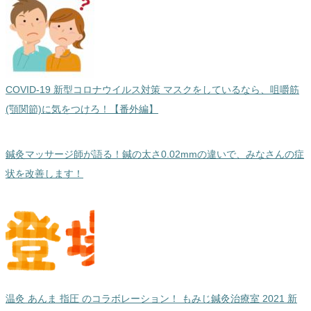
COVID-19 新型コロナウイルス対策 マスクをしているなら、咀嚼筋
(顎関節)に気をつけろ！【番外編】
鍼灸マッサージ師が語る！鍼の太さ0.02mmの違いで、みなさんの症
状を改善します！
温灸 あんま 指圧 のコラボレーション！ もみじ鍼灸治療室 2021 新