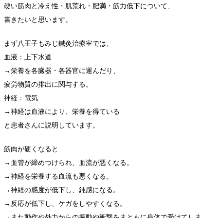
硬い筋肉と冷え性・肌荒れ・肥満・筋力低下について、
書きたいと思います。
まず八王子もみじ鍼灸治療室では、
血液：上下水道
→栄養を各臓器・各器官に運んだり、
疲労物質の排出に関与する。
神経：電気
→神経は血液により、栄養を得ている
と患者さんに説明しています。
筋肉が硬くなると
→血管が締めつけられ、血流が悪くなる。
→神経を栄養する血流も悪くなる。
→神経の感度が低下し、鈍感になる。
→反応が低下し、ケガをしやすくなる。
→また動作や外力からの振動や衝撃をまともに身体で受けてしま